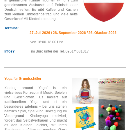
in gemütlicher Runde möchten wir uns zum
gemeinsamen Austausch auf Polnisch oder
Deutsch treffen. Es gibt Kaffee und Kuchen
zum kleinen Unkostenbeitrag und viele nette
Gespräche! Mit Kinderbetreuung.
Termine
:
27. Juli 2026
/ 28. September 2026 / 26. Oktober 2026
von 16:00-18:00 Uhr
Infos?
im Büro unter der Tel. 0951/4081317
Yoga für Grundschüler
Kidding around Yoga" ist ein
vielseitiges Konzept mit Musik, Spielen
und Geschichten. Es basiert auf
traditionellem Yoga und ist ein
besonderes Erlebnis – bei uns stehen
nämlich Spiel, Spaß und Bewegung im
Vordergrund. Kinderyoga motiviert,
fördert das Selbstvertrauen und macht
es den Kleinen leichter, mit ihren
Emotionen im Alltag umzugehen. Ganz