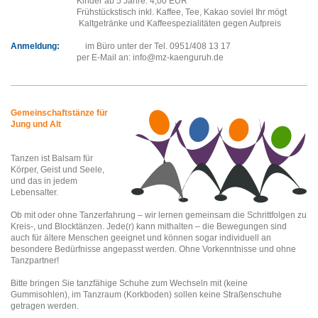
Kinder ab 5 Jahre: 4,00 EUR
Frühstückstisch inkl. Kaffee, Tee, Kakao soviel Ihr mögt
Kaltgetränke und Kaffeespezialitäten gegen Aufpreis
Anmeldung:
im Büro unter der Tel. 0951/408 13 17
per E-Mail an: info@mz-kaenguruh.de
Gemeinschaftstänze für
Jung und Alt
Tanzen ist Balsam für
Körper, Geist und Seele,
und das in jedem
Lebensalter.
Ob mit oder ohne Tanzerfahrung – wir lernen gemeinsam die Schrittfolgen zu
Kreis-, und Blocktänzen. Jede(r) kann mithalten – die Bewegungen sind
auch für ältere Menschen geeignet und können sogar individuell an
besondere Bedürfnisse angepasst werden. Ohne Vorkenntnisse und ohne
Tanzpartner!
Bitte bringen Sie tanzfähige Schuhe zum Wechseln mit (keine
Gummisohlen), im Tanzraum (Korkboden) sollen keine Straßenschuhe
getragen werden.