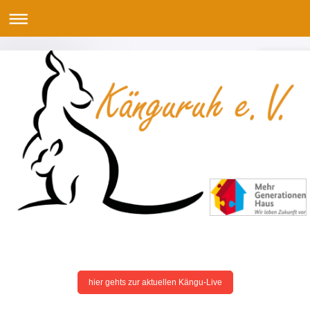
hier gehts zur aktuellen Kängu-Live