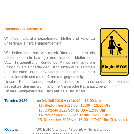
Alleinerziehendentreff
Wir laden alle alleinerziehenden Mütter und Väter zu
22.
22.
09. / 29.
09. / 29.
09.
09.
unserem Alleinerziehendentreff ein.
Oktober:
Oktober
06.
10. / 13.
10. / 20.
10. / 27.
10. / 27.
10.
10.
November:
November:
10.
10.
11. / 17.
11. / 17.
11. / 24.
11. / 24.
11. 
11.
tember:
Wir treffen uns zum Austausch über das Leben als
alleinerziehende bzw. getrennt lebende Mutter oder
Vater. In gemütlicher Runde bei Kaffee und leckerem
Frühstück am eingedeckten Tisch sitzen wir zusammen
und tauschen uns über Alltagsprobleme aus, knüpfen
neue Kontakte und unterstützen uns gegenseitig.
Unsere Kinder können währenddessen im angrenzenden Spielzimmer
betreut werden und sich mal ohne Mama oder Papa austoben.
Unsere Gastgeberin freut sich auf viele Besucher!.
Termine 2026:
am
04. Juli 2026
von
10:00 – 12:00 Uhr
19
. September 2026
von
10:00 – 12:00 Uhr
10
. Oktober 2026
von
10:00 – 12:00 Uhr
14
. November 2026
von
10:00 – 12:00 Uhr
05
. Dezember 2026
von
15:00 – 17:00 Uhr (Nikolaus)
Kosten:
7,00 EUR Mitglieder / 8,00 EUR Nichtmitglieder